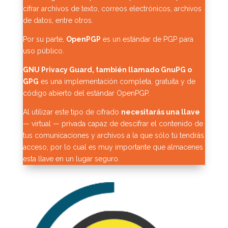
cifrar archivos de texto, correos electrónicos, archivos
de datos, entre otros.
Por su parte,
OpenPGP
es un estándar de PGP para
uso público.
GNU Privacy Guard, también llamado GnuPG o
GPG
es una implementación completa, gratuita y de
código abierto del estándar OpenPGP.
Al utilizar este tipo de cifrado
necesitarás una llave
— virtual — privada capaz de descifrar el contenido de
tus comunicaciones y archivos a la que sólo tú tendrás
acceso, por lo cual es muy importante que almacenes
esta llave en un lugar seguro.